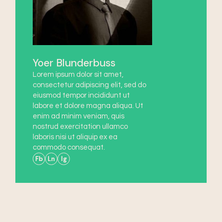
Yoer Blunderbuss
Lorem ipsum dolor sit amet,
consectetur adipiscing elit, sed do
eiusmod tempor incididunt ut
labore et dolore magna aliqua. Ut
enim ad minim veniam, quis
nostrud exercitation ullamco
laboris nisi ut aliquip ex ea
commodo consequat.
Fb
Ln
Ig