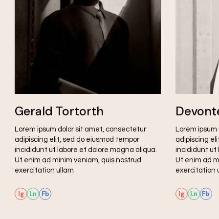
Gerald Tortorth
Devont
Lorem ipsum dolor sit amet, consectetur
Lorem ipsum 
adipiscing elit, sed do eiusmod tempor
adipiscing el
incididunt ut labore et dolore magna aliqua.
incididunt ut
Ut enim ad minim veniam, quis nostrud
Ut enim ad m
exercitation ullam
exercitation 
Ig
Ln
Fb
Ig
Ln
Fb